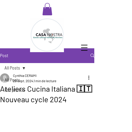
Post
All Posts
Cynthia CERAMI
All Posts
20 sept. 2024
1 min de lecture
Ateliers Cucina Italiana 🇮🇹
Vos photos
Nouveau cycle 2024