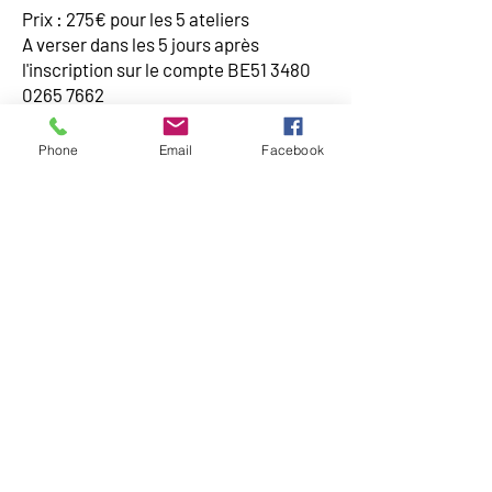
Prix : 275€ pour les 5 ateliers
A verser dans les 5 jours après
l'inscription sur le compte BE51
3480
0265 7662
Communication :
Phone
Email
Facebook
"nom+prénom+atelier cuisine des
Pouilles"