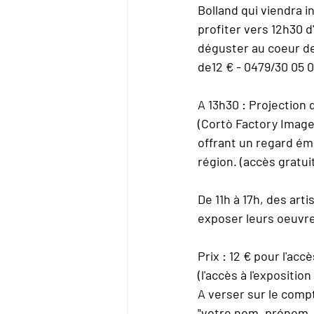
Bolland qui viendra i
profiter vers 12h30 d
déguster au coeur de
de12 € - 0479/30 05 0
A 13h30 : Projection
(Cortò Factory Image) 
offrant un regard émo
région. (accès gratui
De 11h à 17h, des art
exposer leurs oeuvres
Prix : 12 € pour l'acc
(l'accès à l'expositio
A verser sur le comp
"votre nom, prénom,