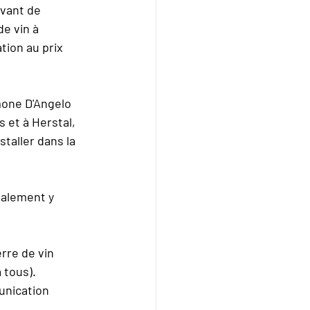
avant de 
e vin à 
ion au prix 
mone D'Angelo 
s et à Herstal, 
taller dans la 
galement y 
rre de vin 
 tous).
unication 