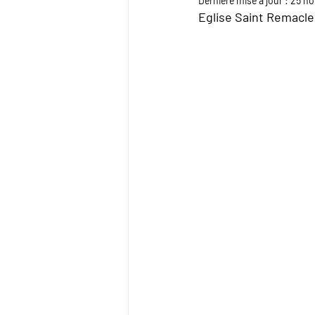
Dernière mise à jour :
25 no
Eglise Saint Remacle 