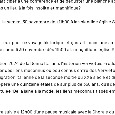
articiper à une conférence et de déguster une planche ap
ns un lieu à la fois insolite et magnifique?
 le 
samedi 30 novembre dès 11h00
 à la splendide église 
eux pour ce voyage historique et gustatif, dans une am
e le samedi 30 novembre dès 11h00 à la magnifique église 
tion 2024 de la Donna Italiana, l'historien verviétois Fred
r des liens méconnus ou peu connus entre des Verviétois e
igration italienne de la seconde moitié du XXe siècle et d
repéré une quinzaine étalés de sur plus de 350 ans, qu'il dé
ulée "De la laine à la mode, les liens méconnus tissés entre
a suivie à 12h00 d'une pause musicale avec la Chorale d