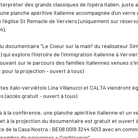
nterpréter des grands classiques de l'opéra italien, juste 
'une planche apéritive italienne accompagnée d'un verre d
 l'église St Remacle de Verviers (uniquement sur réservat
4).
 du documentaire "Le Coeur sur la main" du réalisateur Si
qui explore l’histoire de l’immigration italienne à Vervier
uvant sur le parcours des familles italiennes venues s’ins
t pour la projection - ouvert à tous)
istes italo-verviétois Lina Villanucci et CALTA viendront é
 (accès gratuit - ouvert à tous)
ès à la conférence, une planche apéritive italienne et un ve
n et à la projection du documentaire est gratuit et ouvert à
te de la Casa Nostra : BE08 0019 3244 5013 avec en comm
 nombre de personnes + Conférence".