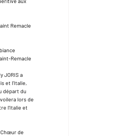
éritive aux 
Saint Remacle 
biance 
Saint-Remacle 
dy JORIS a 
t l'Italie, 
u départ du 
voilera lors de 
 l'Italie et 
u Chœur de 